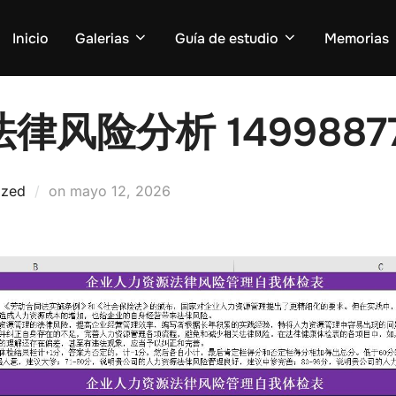
Inicio
Galerias
Guía de estudio
Memorias
风险分析 1499887
Posted
ized
on
mayo 12, 2026
on