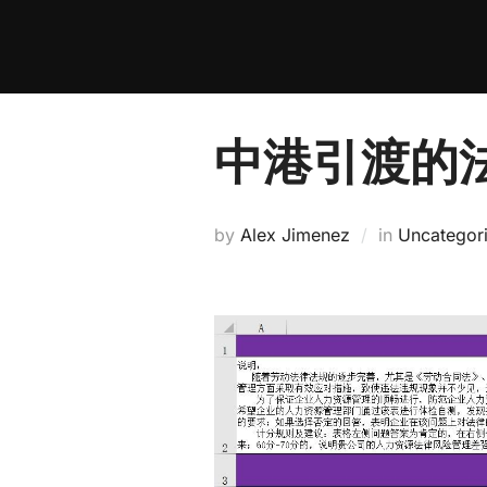
Skip
to
content
中港引渡的法律
by
Alex Jimenez
in
Uncategor