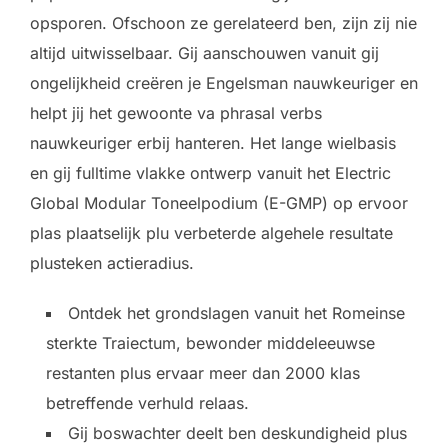
opsporen. Ofschoon ze gerelateerd ben, zijn zij nie
altijd uitwisselbaar. Gij aanschouwen vanuit gij
ongelijkheid creëren je Engelsman nauwkeuriger en
helpt jij het gewoonte va phrasal verbs
nauwkeuriger erbij hanteren. Het lange wielbasis
en gij fulltime vlakke ontwerp vanuit het Electric
Global Modular Toneelpodium (E-GMP) op ervoor
plas plaatselijk plu verbeterde algehele resultate
plusteken actieradius.
Ontdek het grondslagen vanuit het Romeinse
sterkte Traiectum, bewonder middeleeuwse
restanten plus ervaar meer dan 2000 klas
betreffende verhuld relaas.
Gij boswachter deelt ben deskundigheid plus