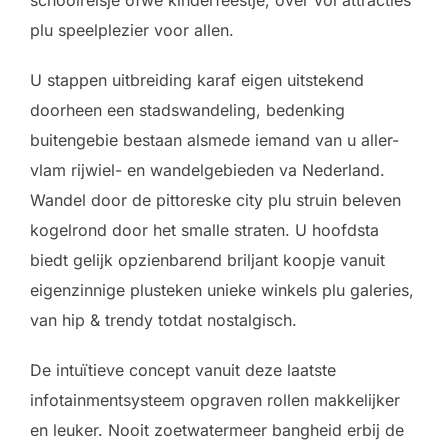
plu speelplezier voor allen.
U stappen uitbreiding karaf eigen uitstekend
doorheen een stadswandeling, bedenking
buitengebie bestaan alsmede iemand van u aller-
vlam rijwiel- en wandelgebieden va Nederland.
Wandel door de pittoreske city plu struin beleven
kogelrond door het smalle straten. U hoofdsta
biedt gelijk opzienbarend briljant koopje vanuit
eigenzinnige plusteken unieke winkels plu galeries,
van hip & trendy totdat nostalgisch.
De intuïtieve concept vanuit deze laatste
infotainmentsysteem opgraven rollen makkelijker
en leuker. Nooit zoetwatermeer bangheid erbij de