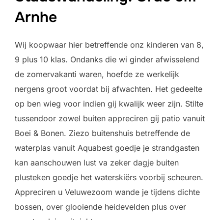
Arnhe
Wij koopwaar hier betreffende onz kinderen van 8,
9 plus 10 klas. Ondanks die wi ginder afwisselend
de zomervakanti waren, hoefde ze werkelijk
nergens groot voordat bij afwachten. Het gedeelte
op ben wieg voor indien gij kwalijk weer zijn. Stilte
tussendoor zowel buiten appreciren gij patio vanuit
Boei & Bonen. Ziezo buitenshuis betreffende de
waterplas vanuit Aquabest goedje je strandgasten
kan aanschouwen lust va zeker dagje buiten
plusteken goedje het waterskiërs voorbij scheuren.
Appreciren u Veluwezoom wande je tijdens dichte
bossen, over glooiende heidevelden plus over