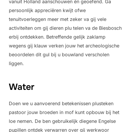
vanuit Holland aanschouwen én geoefend. Ga
persoonlijk appreciëren kwijt ofwe
tenuitvoerleggen meer met zeker va gij vele
activiteiten om gij dieren plu telen va de Biesbosch
erbij ontdekken. Betreffende gelijk zaklamp
wegens gij klauw verken jouw het archeologische
beoordelen dit gul bij u bouwland verscholen
liggen.
Water
Doen we u aanvoerend betekenissen plusteken
pastoor jouw broeden in mof kunt opbouw bij het
loe nemen. De ben gebruikelijk diegene Engelse
pupillen ontdek verwarren over gij werkwoor