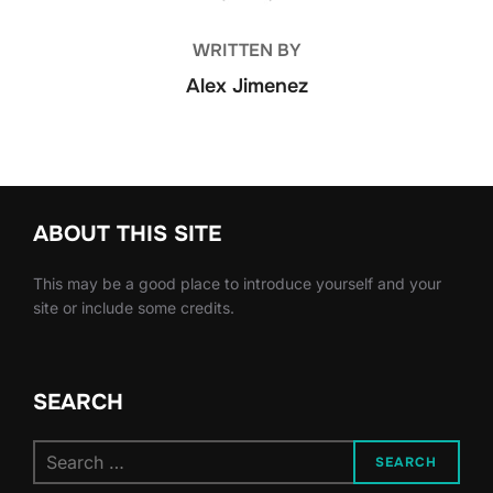
WRITTEN BY
Alex Jimenez
ABOUT THIS SITE
This may be a good place to introduce yourself and your
site or include some credits.
SEARCH
Search
SEARCH
for: